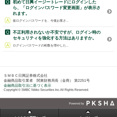
初めて日興イージートレードにログインした
ら、「ログインパスワード変更画面」が表示さ
れます。
仮ログインパスワードを、今後お客さ...
不正利用されないか不安ですが、ログイン時の
セキュリティを強化する方法はありますか。
ログインパスワードの桁数を増やした...
ＳＭＢＣ日興証券株式会社
金融商品取引業者 関東財務局長（金商） 第2251号
金融商品取引法に基づく表示
Copyright © SMBC Nikko Securities Inc.All Rights Reserved.
Powered by