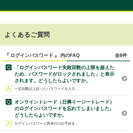
よくあるご質問
『 ログインパスワード 』 内のFAQ
全8件
「ログインパスワード失敗回数の上限を超えた
ため、パスワードがロックされました」と表示
されます。どうしたらよいですか。
一定回数以上誤ったパスワードを入力...
オンライントレード（日興イージートレード）
のログインパスワードを忘れてしまいました。
どうしたらよいですか。
ログインパスワード再発行のお手続き...