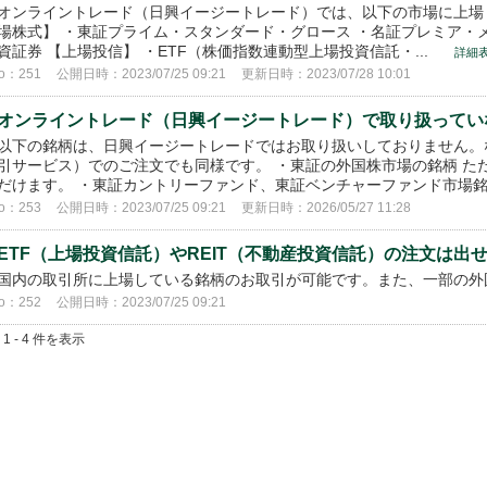
オンライントレード（日興イージートレード）では、以下の市場に上場
場株式】 ・東証プライム・スタンダード・グロース ・名証プレミア・
資証券 【上場投信】 ・ETF（株価指数連動型上場投資信託・...
詳細
o：251
公開日時：2023/07/25 09:21
更新日時：2023/07/28 10:01
オンライントレード（日興イージートレード）で取り扱ってい
以下の銘柄は、日興イージートレードではお取り扱いしておりません。
引サービス）でのご注文でも同様です。 ・東証の外国株市場の銘柄 た
だけます。 ・東証カントリーファンド、東証ベンチャーファンド市場銘柄 
o：253
公開日時：2023/07/25 09:21
更新日時：2026/05/27 11:28
ETF（上場投資信託）やREIT（不動産投資信託）の注文は出
国内の取引所に上場している銘柄のお取引が可能です。また、一部の外
o：252
公開日時：2023/07/25 09:21
 1 - 4 件を表示