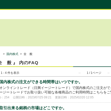
）
>
国内株式
>
全 般
全 般 』 内のFAQ
 1 - 4 件を表示
≪
1 / 1ページ
≫
国内株式の注文ができる時間帯はいつですか。
オンライントレード（日興イージートレード）で国内株式のご注文ができ
ージートレードでお取り扱い可能な各種商品のご利用時間はこちらを
o：254
公開日時：2023/07/25 09:21
更新日時：2025/02/20 12:05
取引出来る銘柄の市場はどこですか。