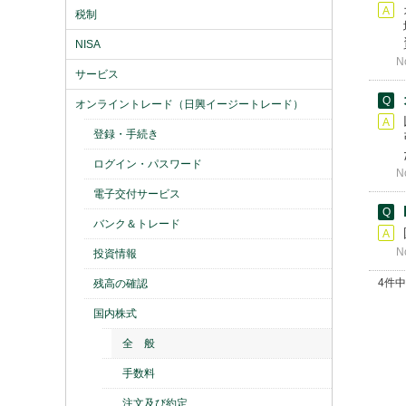
税制
NISA
N
サービス
オンライントレード（日興イージートレード）
登録・手続き
ログイン・パスワード
N
電子交付サービス
バンク＆トレード
N
投資情報
4件中
残高の確認
国内株式
全 般
手数料
注文及び約定