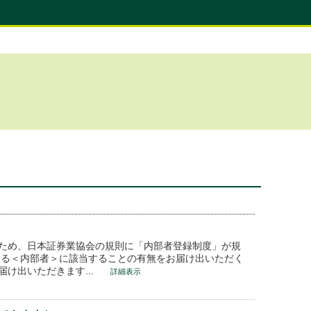
ため、日本証券業協会の規則に「内部者登録制度」が規
うる＜内部者＞に該当することの有無をお届け出いただく
け出いただきます...
詳細表示