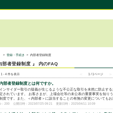
）
>
登録・手続き
>
内部者登録制度
内部者登録制度 』 内のFAQ
 1 - 4 件を表示
≪
1 / 1ページ
≫
内部者登録制度とは何ですか。
インサイダー取引の疑義が生じるような不公正な取引を未然に防止する
定されています。 お客さまが、上場会社等の未公表の重要事実を知り
制度です。また、＜内部者＞に該当することの有無の変更についてもお届
o：200
公開日時：2023/07/25 09:21
更新日時：2025/04/11 10:09