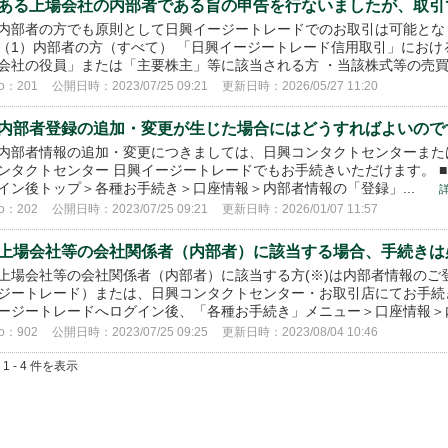
ある上場会社の内部者である旨の申告を行ないましたが、取引
内部者の方でも原則として日興イージートレードでのお取引は可能とな
（1）内部者の方（すべて） 「日興イージートレード信用取引」におけ
会社の役員」または「主要株主」等に該当される方 ・当該株式等の売買.
o：201
公開日時：2023/07/25 09:21
更新日時：2026/05/27 11:20
内部者登録の追加・変更が生じた場合にはどうすればよいので
内部者情報の追加・変更につきましては、日興コンタクトセンターまたは
ンタクトセンター 日興イージートレードでもお手続きいただけます。 ■
イン後トップ＞各種お手続き＞口座情報＞内部者情報の「登録」...
o：202
公開日時：2023/07/25 09:21
更新日時：2026/01/07 11:57
上場会社等の会社関係者（内部者）に該当する場合、手続きは
上場会社等の会社関係者（内部者）に該当する方(※)は内部者情報のご
ジートレード）または、日興コンタクトセンター・お取引店にてお手続き
ージートレードへログイン後、「各種お手続き」メニュー＞口座情報＞内
o：902
公開日時：2023/07/25 09:25
更新日時：2023/08/04 10:46
 1 - 4 件を表示