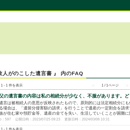
故人がのこした遺言書 』 内のFAQ
 1 - 1 件を表示
≪
1 / 1ページ
≫
父の遺言書の内容は私の相続分が少なく、不服があります。ど
遺言は被相続人の意思が反映されたもので、原則的には法定相続分にも
る場合は、「遺留分侵害額の請求」を行うことで遺産の一定割合を請求
族が住む家や預貯金等、遺産の全てを失い、生活していくことが困難に陥
o：597
公開日時：2023/07/25 09:23
更新日時：2024/03/06 10:31
 1 - 1 件を表示