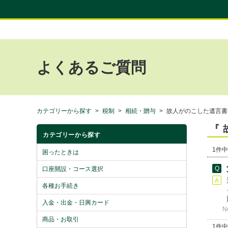
よくあるご質問
カテゴリーから探す
>
税制
>
相続・贈与
>
故人がのこした遺言書
『 
カテゴリーから探す
1件中
困ったときは
口座開設・コース選択
各種お手続き
入金・出金・日興カード
N
商品・お取引
1件中