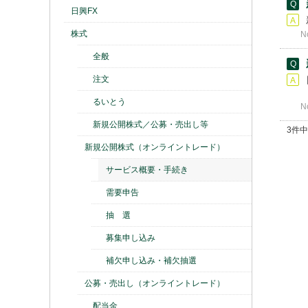
日興FX
株式
N
全般
注文
るいとう
N
新規公開株式／公募・売出し等
3件中
新規公開株式（オンライントレード）
サービス概要・手続き
需要申告
抽 選
募集申し込み
補欠申し込み・補欠抽選
公募・売出し（オンライントレード）
配当金