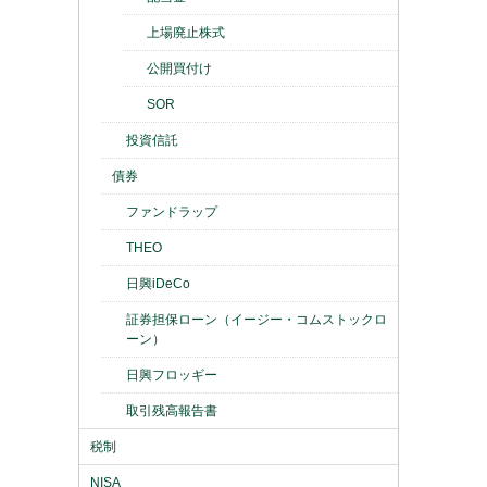
上場廃止株式
公開買付け
SOR
投資信託
債券
ファンドラップ
THEO
日興iDeCo
証券担保ローン（イージー・コムストックロ
ーン）
日興フロッギー
取引残高報告書
税制
NISA