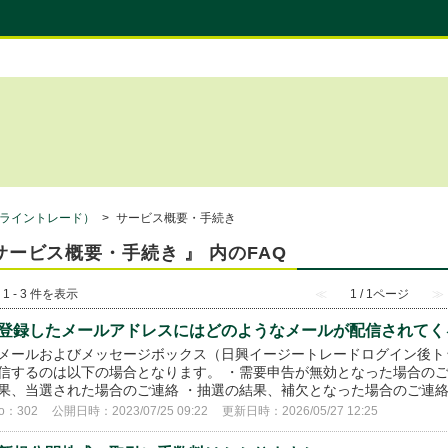
ライントレード）
>
サービス概要・手続き
サービス概要・手続き 』 内のFAQ
 1 - 3 件を表示
≪
1 / 1ページ
≫
登録したメールアドレスにはどのようなメールが配信されてく
メールおよびメッセージボックス（日興イージートレードログイン後ト
信するのは以下の場合となります。 ・需要申告が無効となった場合のご
果、当選された場合のご連絡 ・抽選の結果、補欠となった場合のご連絡 ・
o：302
公開日時：2023/07/25 09:22
更新日時：2026/05/27 12:25