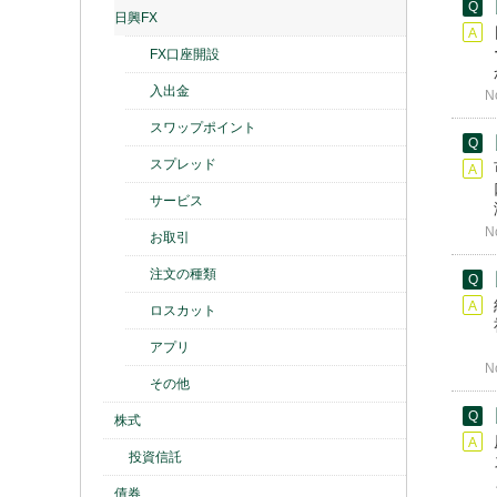
日興FX
FX口座開設
入出金
N
スワップポイント
スプレッド
サービス
N
お取引
注文の種類
ロスカット
アプリ
N
その他
株式
投資信託
債券