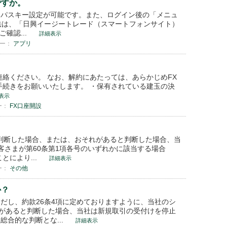
ですか。
、パスキー設定が可能です。また、ログイン後の「メニュ
方法は、「日興イージートレード（スマートフォンサイト）
確認...
詳細表示
リー：
アプリ
連絡ください。 なお、解約にあたっては、あらかじめFX
手続きをお願いいたします。 ・保有されている建玉の決
表示
ー：
FX口座開設
？
と判断した場合、または、おそれがあると判断した場合、当
客さまが第60条第1項各号のいずれかに該当する場合
により...
詳細表示
ー：
その他
か？
だし、約款26条4項に定めておりますように、当社のシ
があると判断した場合、当社は新規取引の受付けを停止
合的な判断とな...
詳細表示