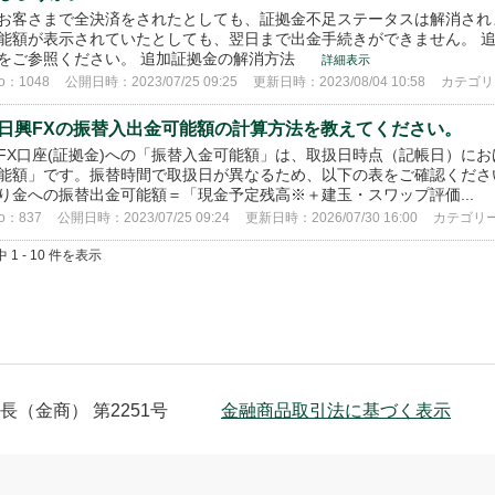
お客さまで全決済をされたとしても、証拠金不足ステータスは解消され
能額が表示されていたとしても、翌日まで出金手続きができません。 
をご参照ください。 追加証拠金の解消方法
詳細表示
o：1048
公開日時：2023/07/25 09:25
更新日時：2023/08/04 10:58
カテゴ
日興FXの振替入出金可能額の計算方法を教えてください。
FX口座(証拠金)への「振替入金可能額」は、取扱日時点（記帳日）に
能額」です。振替時間で取扱日が異なるため、以下の表をご確認ください
り金への振替出金可能額＝「現金予定残高※＋建玉・スワップ評価...
o：837
公開日時：2023/07/25 09:24
更新日時：2026/07/30 16:00
カテゴリ
 1 - 10 件を表示
（金商） 第2251号
金融商品取引法に基づく表示