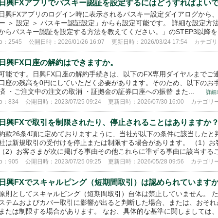
日興FXアプリでパスキー認証を設定するにはどうすればよい
日興FXアプリのログイン時に表示されるパスキー設定ダイアログから
ー ＞ 設定 ＞ パスキー認証設定」からも設定可能です。 詳細な設定
からパスキー認証を設定する方法を教えてください。」のSTEP3以降をご
o：2545
公開日時：2026/01/26 16:07
更新日時：2026/03/24 17:54
カテゴ
日興FX口座の解約はできますか。
可能です。日興FX口座の解約手続きは、以下のFX専用ダイヤルまでご
口座の残高を0円にしていただく必要があります。そのため、以下のお
済 ・ご注文中の注文の取消 ・証拠金の証券口座への振替 また...
詳細
o：834
公開日時：2023/07/25 09:24
更新日時：2026/07/30 16:00
カテゴリ
日興FXで取引を制限されたり、停止されることはありますか
約款26条4項に定めておりますように、当社が以下の条件に該当した
社は新規取引の受付けを停止または制限する場合があります。 （1）お
（2）お客さまが次に掲げる事由その他これらに準ずる事由に該当すること
o：905
公開日時：2023/07/25 09:25
更新日時：2026/05/28 09:56
カテゴリ
日興FXでスキャルピング（短期間取引）は認められています
原則としてスキャルピング（短期間取引）自体は禁止していません。 た
ステムおよびカバー取引に影響が出ると判断した場合、または、おそれ
または制限する場合があります。 なお、具体的な基準に関しましては、総