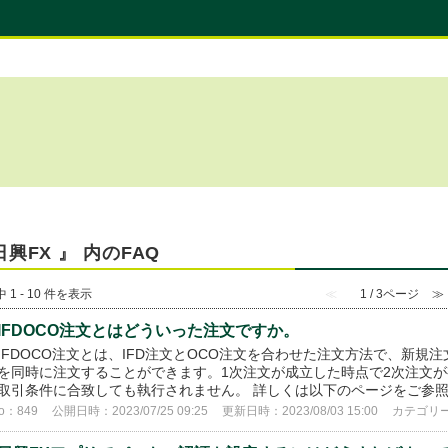
日興FX 』 内のFAQ
 1 - 10 件を表示
≪
1 / 3ページ
≫
IFDOCO注文とはどういった注文ですか。
IFDOCO注文とは、IFD注文とOCO注文を合わせた注文方法で、新規
を同時に注文することができます。1次注文が成立した時点で2次注文が
取引条件に合致しても執行されません。 詳しくは以下のページをご参照く
o：849
公開日時：2023/07/25 09:25
更新日時：2023/08/03 15:00
カテゴリ