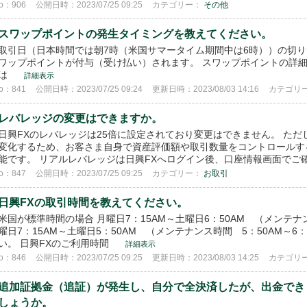
o：906
公開日時：2023/07/25 09:25
カテゴリー：
その他
スワップポイントの発生タイミングを教えてください。
取引日（日本時間では朝7時（米国サマータイム期間中は6時））の切
ワップポイントが付与（受け払い）されます。 スワップポイントの詳細
は
詳細表示
o：841
公開日時：2023/07/25 09:24
更新日時：2023/08/03 14:16
カテゴリ
レバレッジの変更はできますか。
日興FXのレバレッジは25倍に設定されており変更はできません。 た
変化するため、お客さま自身で資産評価額や取引数量をコントロールす
能です。 リアルレバレッジは日興FXへログイン後、口座情報画面でご
o：847
公開日時：2023/07/25 09:25
カテゴリー：
お取引
日興FXの取引時間を教えてください。
米国が標準時間の場合 月曜日7：15AM～土曜日6：50AM （メンテナン
曜日7：15AM～土曜日5：50AM （メンテナンス時間 5：50AM～
い。 日興FXのご利用時間
詳細表示
o：846
公開日時：2023/07/25 09:25
更新日時：2023/08/03 14:25
カテゴリ
追加証拠金（追証）が発生し、自分で全決済したが、出金でき
しょうか。