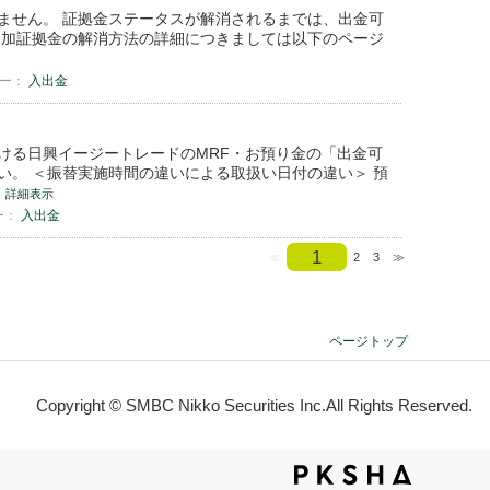
ません。 証拠金ステータスが解消されるまでは、出金可
追加証拠金の解消方法の詳細につきましては以下のページ
リー：
入出金
おける日興イージートレードのMRF・お預り金の「出金可
。 ＜振替実施時間の違いによる取扱い日付の違い＞ 預
詳細表示
ー：
入出金
1
≪
2
3
≫
ページトップ
Copyright © SMBC Nikko Securities Inc.All Rights Reserved.