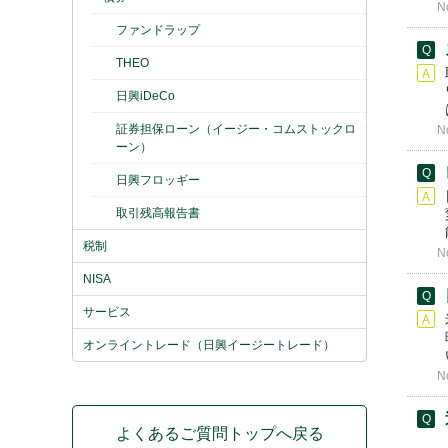
N
ファンドラップ
THEO
日興iDeCo
証券担保ローン（イージー・コムストックロ
N
ーン）
日興フロッギー
取引残高報告書
税制
N
NISA
サービス
オンライントレード（日興イージートレード）
N
よくあるご質問トップへ戻る