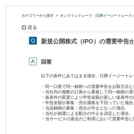
カテゴリーから探す
>
オンライントレード（日興イージートレード
戻る
新規公開株式（IPO）の需要申
回答
以下の条件にあてはまる場合、日興イージートレ
・同一口座で同一銘柄への需要申告をお取引店と
・当社内の複数の口座から重複して同一銘柄の需
・仮条件の変更により申告金額が新しい仮条件の
・申告金額が募集・売出価格を下回っていた場合
・当該銘柄の募集・売出が中止となった場合。
・当社が抽選による配分の中止を決定した場合。
・当サービスの過去のご利用において需要申告に