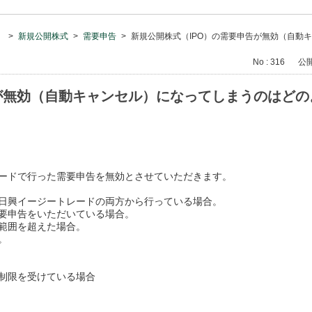
）
>
新規公開株式
>
需要申告
>
新規公開株式（IPO）の需要申告が無効（自動
No : 316
公開日
告が無効（自動キャンセル）になってしまうのはど
ードで行った需要申告を無効とさせていただきます。
日興イージートレードの両方から行っている場合。
要申告をいただいている場合。
範囲を超えた場合。
。
制限を受けている場合