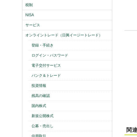
税制
NISA
サービス
オンライントレード（日興イージートレード）
登録・手続き
ログイン・パスワード
電子交付サービス
バンク＆トレード
投資情報
残高の確認
国内株式
新規公開株式
公募・売出し
関連
信用取引