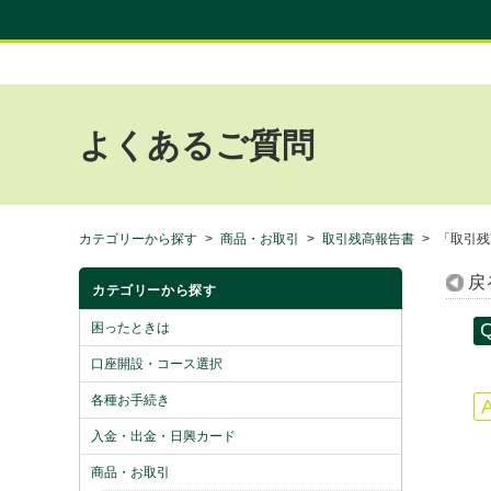
よくあるご質問
カテゴリーから探す
>
商品・お取引
>
取引残高報告書
>
「取引残
戻
カテゴリーから探す
困ったときは
口座開設・コース選択
各種お手続き
入金・出金・日興カード
商品・お取引