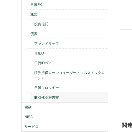
日興FX
株式
投資信託
債券
ファンドラップ
THEO
日興iDeCo
証券担保ローン（イージー・コムストックロ
ーン）
日興フロッギー
取引残高報告書
税制
NISA
関連
サービス