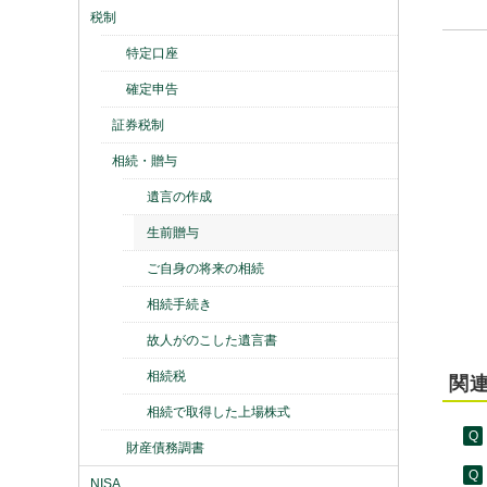
税制
特定口座
確定申告
証券税制
相続・贈与
遺言の作成
生前贈与
ご自身の将来の相続
相続手続き
故人がのこした遺言書
相続税
関連
相続で取得した上場株式
財産債務調書
NISA