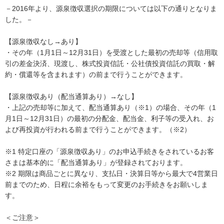
－2016年より、源泉徴収選択の期限については以下の通りとなりま
した。－
【源泉徴収なし→あり】
・その年（1月1日～12月31日）を受渡とした最初の売却等（信用取
引の差金決済、現渡し、株式投資信託・公社債投資信託の買取・解
約・償還等を含まれます）の前まで行うことができます。
【源泉徴収あり（配当通算あり）→なし】
・上記の売却等に加えて、配当通算あり（※1）の場合、その年（1
月1日～12月31日）の最初の分配金、配当金、利子等の受入れ、お
よび再投資が行われる前まで行うことができます。（※2）
※1 特定口座の「源泉徴収あり」のお申込手続きをされているお客
さまは基本的に「配当通算あり」が登録されております。
※2 期限は商品ごとに異なり、支払日・決算日等から最大で4営業日
前までのため、日程に余裕をもって変更のお手続きをお願いしま
す。
＜ご注意＞