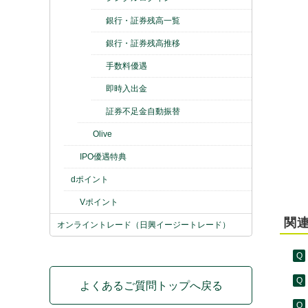
銀行・証券残高一覧
銀行・証券残高推移
手数料優遇
即時入出金
証券不足金自動振替
Olive
IPO優遇特典
dポイント
Vポイント
関連
オンライントレード（日興イージートレード）
よくあるご質問トップへ戻る