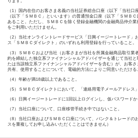
ります。
（1）国内在住のお客さま名義の当社証券総合口座（以下「当社口
（以下「ＳＭＢＣ」といいます）の普通預金口座（以下「ＳＭＢＣ
あること。ただし、ＳＭＢＣを除く登録金融機関の金融商品仲介業
をご利用いただけません。
（2）当社オンライントレードサービス「日興イージートレード」
ス「ＳＭＢＣダイレクト」のいずれも利用登録を行っていること。
（3）ＳＭＢＣおよび当社（お客さまが当社を所属金融商品取引業
約を締結した独立系ファイナンシャルアドバイザーを通じて当社と
たは当該独立系ファイナンシャルアドバイザーを含む）が、お客さ
共有、使用することについて、電磁的方法によりご同意いただける
（4）年齢が満18歳以上であること。
（5）ＳＭＢＣダイレクトにおいて、「連絡用電子メールアドレス
（6）日興イージートレードに1回以上ログインし、仮パスワード
（7）当社口座について、口座移管手続き中ではないこと。
（8）当社口座およびＳＭＢＣ口座について、バンク＆トレードの
スを重複してお申し込みいただくことはできません）