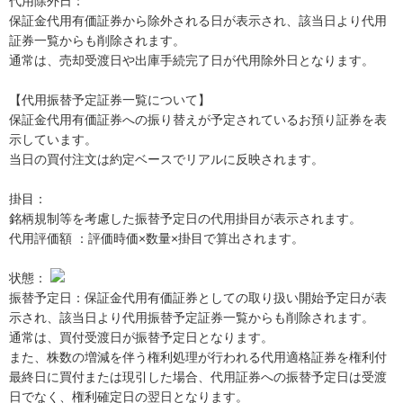
代用除外日：
保証金代用有価証券から除外される日が表示され、該当日より代用
証券一覧からも削除されます。
通常は、売却受渡日や出庫手続完了日が代用除外日となります。
【代用振替予定証券一覧について】
保証金代用有価証券への振り替えが予定されているお預り証券を表
示しています。
当日の買付注文は約定ベースでリアルに反映されます。
掛目：
銘柄規制等を考慮した振替予定日の代用掛目が表示されます。
代用評価額 ：評価時価×数量×掛目で算出されます。
状態：
振替予定日：保証金代用有価証券としての取り扱い開始予定日が表
示され、該当日より代用振替予定証券一覧からも削除されます。
通常は、買付受渡日が振替予定日となります。
また、株数の増減を伴う権利処理が行われる代用適格証券を権利付
最終日に買付または現引した場合、代用証券への振替予定日は受渡
日でなく、権利確定日の翌日となります。