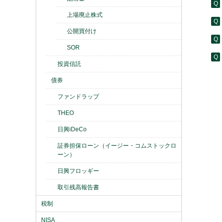
上場廃止株式
公開買付け
SOR
投資信託
債券
ファンドラップ
THEO
日興iDeCo
証券担保ローン（イージー・コムストックロ
ーン）
日興フロッギー
取引残高報告書
税制
NISA