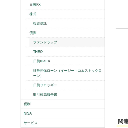
日興FX
株式
投資信託
債券
ファンドラップ
THEO
日興iDeCo
証券担保ローン（イージー・コムストックロ
ーン）
日興フロッギー
取引残高報告書
税制
NISA
関連
サービス