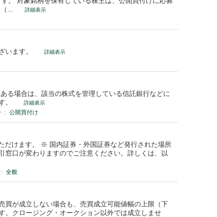
れています。 対象銘柄を保有している株主は、公開買付けに応募
...
詳細表示
ございます。
詳細表示
にある場合は、該当の株式を管理している信託銀行などに
ます。
詳細表示
ー：
公開買付け
ただけます。 ※ 国内証券・外国証券など発行された場所
引窓口が変わりますのでご注意ください。詳しくは、以
：
全般
売買が成立しない場合も、売買成立可能値幅の上限（下
す。クロージング・オークション以外では成立しませ