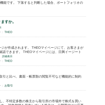
、という機能です。 下落すると判断した場合、ポートフォリオの
りますか。
示
ー：
THEO
ージが作成されます。 THEOマイページにて、お客さまが
確認できます。 THEOマイページには、日興イージート
詳細表示
ー：
THEO
取引と比べ、書面・帳票類の閲覧不可など機能的に制約
ー：
お取引
し、不特定多数の株主から取引所の市場外で株式を買い