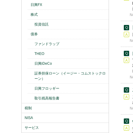
日興FX
株式
N
投資信託
債券
N
ファンドラップ
THEO
日興iDeCo
証券担保ローン（イージー・コムストックロ
N
ーン）
日興フロッギー
取引残高報告書
税制
N
NISA
サービス