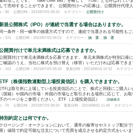
集めることです。「Take Over Bid」を略して「TOB」とも呼ば
して売却することができます。 公開買付けへの応募は、公開買付代理人（
o：90
公開日時：2023/07/25 09:20
カテゴリー：
公開買付け
新規公開株式（IPO）が連続で当選する場合はありますか。
同一条件・同一確率の抽選方式ですので、連続で当選される可能性も
o：321
公開日時：2023/07/25 09:22
カテゴリー：
抽 選
,
抽 選
公開買付けで単元未満株式は応募できますか。
公開買付けで単元未満株式を応募できます。 単元未満株式が特別口座
ご確認のうえ、当社に株式を預け替え（移管）いただければ応募でき
o：102
公開日時：2023/07/25 09:20
更新日時：2023/08/18 10:32
カテゴリ
ETF（株価指数連動型上場投資信託）を購入できますか。
ETFは取引所に上場している投資信託のことで、株式と同様にご購入い
（国籍）や国内の市場・外国の市場など取引される場所に応じて、お取
下のページをご参照ください。 ETF（上場投資信託）
詳細表示
o：70
公開日時：2023/07/25 09:20
更新日時：2023/08/02 11:40
カテゴリー
特別約定とは何ですか。
クロージング・オークションにおいて、通常の板寄せやストップ配分で
限）値段で約定可能な注文について売買を成立させる約定方式をいいま