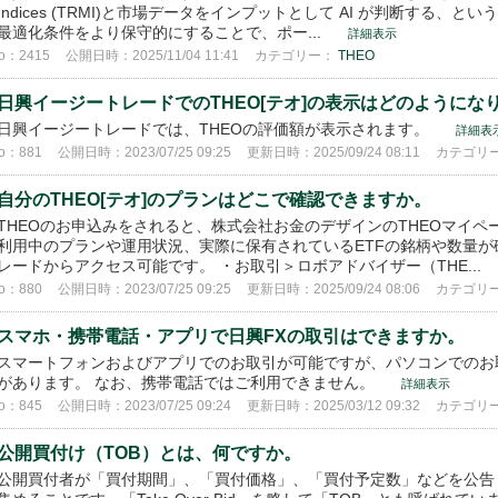
Indices (TRMI)と市場データをインプットとして AI が判断する
最適化条件をより保守的にすることで、ポー...
詳細表示
o：2415
公開日時：2025/11/04 11:41
カテゴリー：
THEO
日興イージートレードでのTHEO[テオ]の表示はどのようにな
日興イージートレードでは、THEOの評価額が表示されます。
詳細表
o：881
公開日時：2023/07/25 09:25
更新日時：2025/09/24 08:11
カテゴリ
自分のTHEO[テオ]のプランはどこで確認できますか。
THEOのお申込みをされると、株式会社お金のデザインのTHEOマイペ
利用中のプランや運用状況、実際に保有されているETFの銘柄や数量が
レードからアクセス可能です。 ・お取引＞ロボアドバイザー（THE...
o：880
公開日時：2023/07/25 09:25
更新日時：2025/09/24 08:06
カテゴリ
スマホ・携帯電話・アプリで日興FXの取引はできますか。
スマートフォンおよびアプリでのお取引が可能ですが、パソコンでのお
があります。 なお、携帯電話ではご利用できません。
詳細表示
o：845
公開日時：2023/07/25 09:24
更新日時：2025/03/12 09:32
カテゴリ
公開買付け（TOB）とは、何ですか。
公開買付者が「買付期間」、「買付価格」、「買付予定数」などを公告