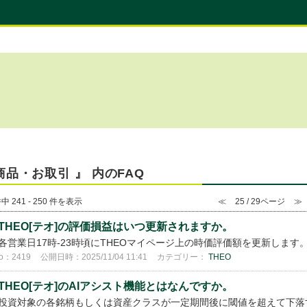
商品・お取引 』 内のFAQ
中 241 - 250 件を表示
≪
25 / 29ページ
≫
THEO[テオ]の評価損益はいつ更新されますか。
各営業日17時-23時頃にTHEOマイページ上の時価評価額を更新します
o：2419
公開日時：2025/11/04 11:41
カテゴリー：
THEO
THEO[テオ]のAIアシスト機能とはなんですか。
投資対象の各銘柄もしくは資産クラスが一定期間後に閾値を超えて下落するかどうかを