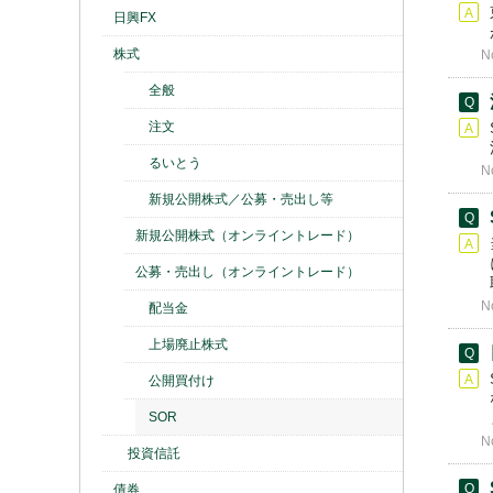
日興FX
株式
N
全般
注文
るいとう
N
新規公開株式／公募・売出し等
新規公開株式（オンライントレード）
公募・売出し（オンライントレード）
N
配当金
上場廃止株式
公開買付け
SOR
N
投資信託
債券