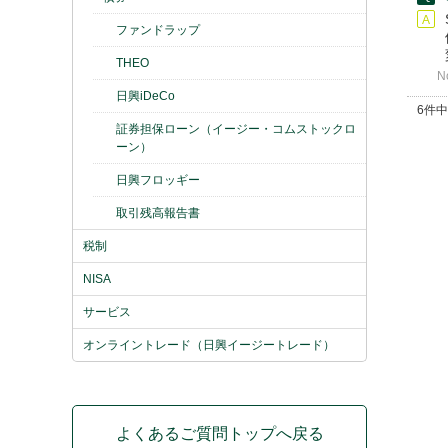
ファンドラップ
THEO
N
日興iDeCo
6件中
証券担保ローン（イージー・コムストックロ
ーン）
日興フロッギー
取引残高報告書
税制
NISA
サービス
オンライントレード（日興イージートレード）
よくあるご質問トップへ戻る