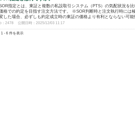
SOR指定とは、東証と複数の私設取引システム（PTS）の気配状況を
価格での約定を目指す注文方法です。 ※SOR判断時と注文執行時には
変した場合、必ずしも約定成立時の東証の価格より有利とならない可能性
o：2478
公開日時：2025/12/03 11:17
 1 - 6 件を表示