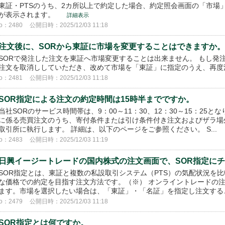
東証・PTSのうち、2カ所以上で約定した場合、約定照会画面の「市場
が表示されます。
詳細表示
o：2480
公開日時：2025/12/03 11:18
注文後に、SORから東証に市場を変更することはできますか。
SORで発注した注文を東証へ市場変更することは出来ません。 もし発
注文を取消ししていただき、改めて市場を「東証」に指定のうえ、再度
o：2481
公開日時：2025/12/03 11:18
SOR指定による注文の約定時間は15時半までですか。
当社SORのサービス時間帯は、9：00～11：30、12：30～15：2
に係る売買注文のうち、寄付条件または引け条件付き注文およびザラ場
取引所に執行します。 詳細は、以下のページをご参照ください。 S...
o：2483
公開日時：2025/12/03 11:19
日興イージートレードの国内株式の注文画面で、SOR指定に
SOR指定とは、東証と複数の私設取引システム（PTS）の気配状況を
な価格での約定を目指す注文方法です。（※） オンライントレードの注
ます。市場を選択したい場合は、「東証」・「名証」を指定し注文するこ
o：2479
公開日時：2025/12/03 11:18
SOR指定とは何ですか。