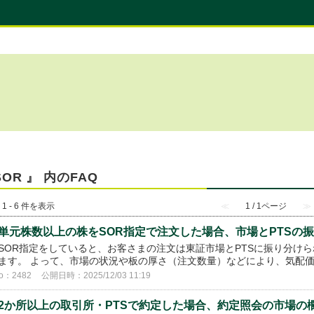
SOR 』 内のFAQ
 1 - 6 件を表示
≪
1 / 1ページ
≫
単元株数以上の株をSOR指定で注文した場合、市場とPTSの
SOR指定をしていると、お客さまの注文は東証市場とPTSに振り分け
ます。 よって、市場の状況や板の厚さ（注文数量）などにより、気配
o：2482
公開日時：2025/12/03 11:19
2か所以上の取引所・PTSで約定した場合、約定照会の市場の