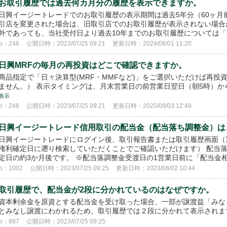
お取引履歴では過去何カ月分の履歴を表示できますか。
日興イージートレードでのお取引履歴の表示期間は過去5年分（60ヶ
引店を変更された場合は、旧取引店でのお取引履歴が表示されない場合
外であっても、当社受付日より過去10年までのお取引履歴については「顧
o：246
公開日時：2023/07/25 09:21
更新日時：2024/08/01 11:20
日興MRFの毎月の再投資はどこで確認できますか。
商品指定で「日々決算型(MRF・MMFなど)」をご選択いただけば再
ません。） 表示タイミングは、月末営業日の前営業日翌日（朝5時）か
表示
o：248
公開日時：2023/07/25 09:21
更新日時：2025/09/03 12:49
日興イージートレード信用取引の配当金（配当落ち調整金）は
日興イージートレードにログイン後、取引報告書または取引履歴画面（
権利確定日に遡り検索していただくことでご確認いただけます） 配当
定日の約3か月後です。 ※配当落調整金受渡日の1営業日前に「配当金相当
o：1002
公開日時：2023/07/25 09:25
更新日時：2023/08/02 10:44
取引履歴で、配当金が2段に分かれているのはなぜですか。
資本剰余金を原資とする配当金を受け取った場合、一部が譲渡益「みな
とみなし譲渡にわかれるため、取引履歴では２段に分かれて表示され
o：897
公開日時：2023/07/25 09:25