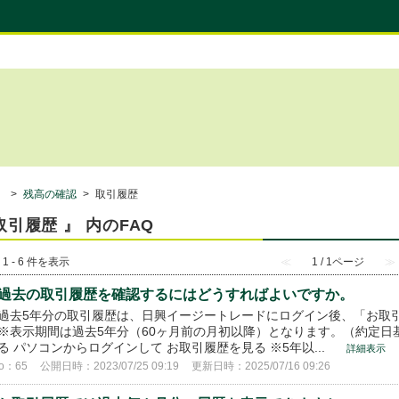
）
>
残高の確認
>
取引履歴
取引履歴 』 内のFAQ
 1 - 6 件を表示
≪
1 / 1ページ
≫
過去の取引履歴を確認するにはどうすればよいですか。
過去5年分の取引履歴は、日興イージートレードにログイン後、「お取
※表示期間は過去5年分（60ヶ月前の月初以降）となります。（約定日
る パソコンからログインして お取引履歴を見る ※5年以...
詳細表示
o：65
公開日時：2023/07/25 09:19
更新日時：2025/07/16 09:26