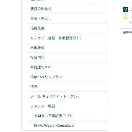
新規公開株式
公募・売出し
N
信用取引
6件中
キンカブ（金額・株数指定取引）
米国株式
投資信託
外貨建てMMF
投信つみたてプラン
債券
ST（セキュリティ・トークン）
システム・機器
ＳＭＢＣ日興証券アプリ
Nikko Wealth Consultant